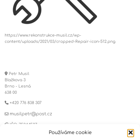
https://www.rekonstrukce-musil.cz/wp-
content/uploads/2021/03/cropped-Repair-icon-512.png
Petr Musil
Blažkova 3
Brno - Lesná
638 00
+420 776 838 307
musilpetr@post.cz
IČO: 75244527
Používáme cookie