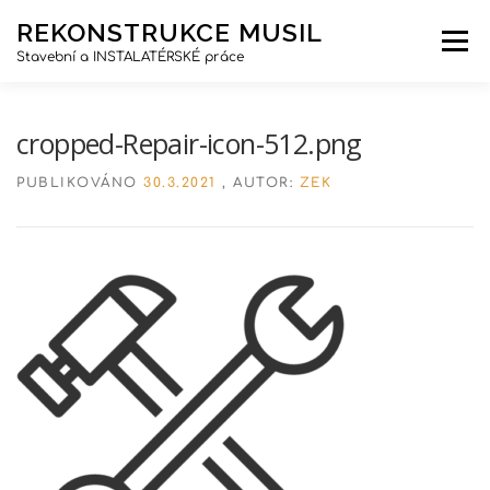
Přeskočit
REKONSTRUKCE MUSIL
na
Menu
obsah
Stavební a INSTALATÉRSKÉ práce
DOMŮ
FOTOGALERIE
O NÁS
cropped-Repair-icon-512.png
PUBLIKOVÁNO
30.3.2021
, AUTOR:
ZEK